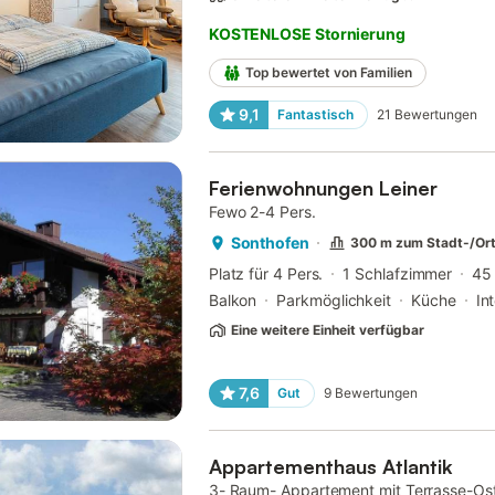
KOSTENLOSE Stornierung
Top bewertet von Familien
9,1
Fantastisch
21
Bewertungen
Ferienwohnungen Leiner
Fewo 2-4 Pers.
Sonthofen
300 m zum Stadt-/Or
Platz für 4 Pers.
1 Schlafzimmer
45
Balkon
Parkmöglichkeit
Küche
In
Eine weitere Einheit verfügbar
7,6
Gut
9
Bewertungen
Appartementhaus Atlantik
3- Raum- Appartement mit Terrasse-Os