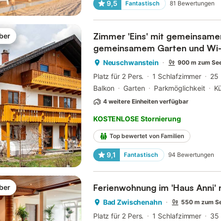
9,5
Fantastisch
81
Bewertungen
Zimmer 'Eins' mit gemeinsamer
ber
gemeinsamem Garten und Wi-
Neuschwanstein
900 m zum Se
Platz für 2 Pers.
1 Schlafzimmer
25
Balkon
Garten
Parkmöglichkeit
K
4 weitere Einheiten verfügbar
KOSTENLOSE Stornierung
Top bewertet von Familien
9,1
Fantastisch
94
Bewertungen
Ferienwohnung im 'Haus Anni' 
ber
Bad Zwischenahn
550 m zum S
Platz für 2 Pers.
1 Schlafzimmer
35