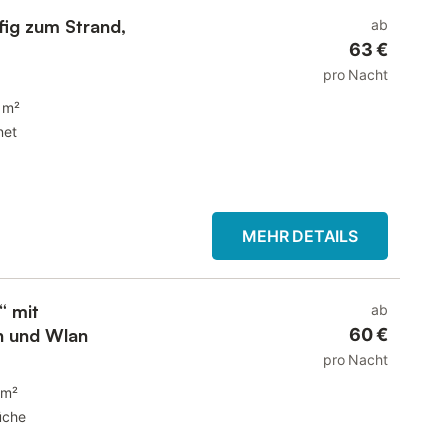
fig zum Strand,
ab
63 €
pro Nacht
 m²
net
MEHR DETAILS
“ mit
ab
n und Wlan
60 €
pro Nacht
 m²
üche