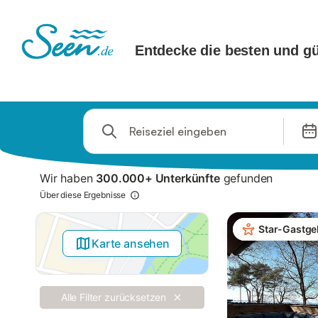
Springe zu
Suchleiste
Filter
Wir haben
300.000+ Unterkünfte
gefunden
Angebote
Über diese Ergebnisse
Star-Gastge
Karte ansehen
Alle Filter zurücksetzen