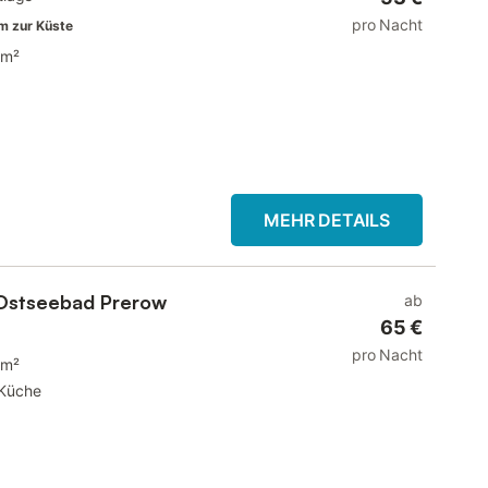
pro Nacht
m zur Küste
 m²
MEHR DETAILS
Ostseebad Prerow
ab
65 €
pro Nacht
 m²
Küche