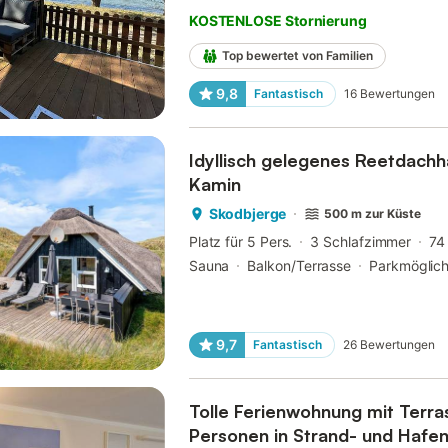
KOSTENLOSE Stornierung
Top bewertet von Familien
9,8
Fantastisch
16
Bewertungen
Idyllisch gelegenes Reetdachh
Kamin
Skodbjerge
500 m zur Küste
Platz für 5 Pers.
3 Schlafzimmer
74
Sauna
Balkon/Terrasse
Parkmöglich
9,7
Fantastisch
26
Bewertungen
Tolle Ferienwohnung mit Terra
Personen in Strand- und Hafe