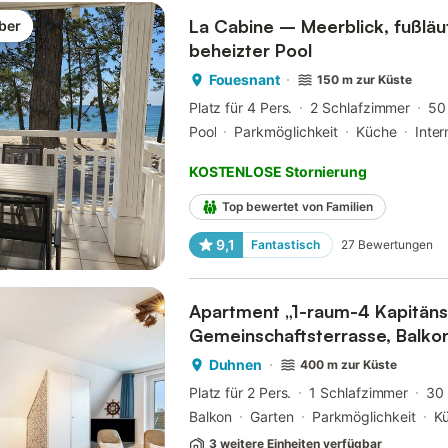
La Cabine – Meerblick, fußläu
ber
beheizter Pool
Fouesnant
150 m zur Küste
Platz für 4 Pers.
2 Schlafzimmer
50
Pool
Parkmöglichkeit
Küche
Inter
KOSTENLOSE Stornierung
Top bewertet von Familien
9,1
Fantastisch
27
Bewertungen
Apartment „1-raum-4 Kapitäns
Gemeinschaftsterrasse, Balko
Duhnen
400 m zur Küste
Platz für 2 Pers.
1 Schlafzimmer
30
Balkon
Garten
Parkmöglichkeit
K
3 weitere Einheiten verfügbar