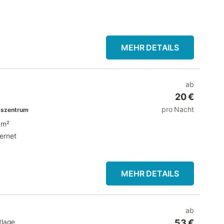
MEHR DETAILS
ab
20 €
pro Nacht
tszentrum
 m²
ternet
MEHR DETAILS
ab
tlage
53 €