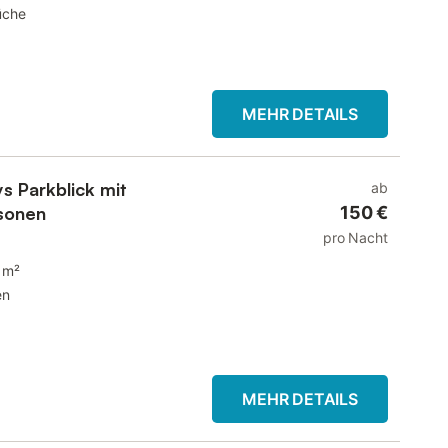
üche
MEHR DETAILS
 Parkblick mit
ab
rsonen
150 €
pro Nacht
 m²
en
MEHR DETAILS