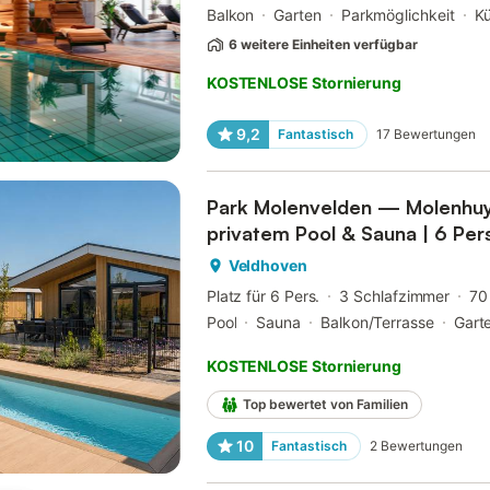
Balkon
Garten
Parkmöglichkeit
K
6 weitere Einheiten verfügbar
KOSTENLOSE Stornierung
9,2
Fantastisch
17
Bewertungen
Park Molenvelden — Molenhuys
privatem Pool & Sauna | 6 Pe
Veldhoven
Platz für 6 Pers.
3 Schlafzimmer
70
Pool
Sauna
Balkon/Terrasse
Gart
KOSTENLOSE Stornierung
Top bewertet von Familien
10
Fantastisch
2
Bewertungen