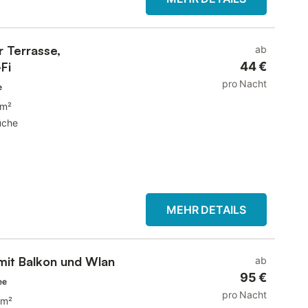
 Terrasse,
ab
Fi
44 €
pro Nacht
e
 m²
üche
MEHR DETAILS
mit Balkon und Wlan
ab
95 €
ee
pro Nacht
 m²