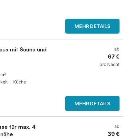
MEHR DETAILS
aus mit Sauna und
ab
67 €
pro Nacht
 m²
keit
Küche
MEHR DETAILS
sse für max. 4
ab
nnähe
39 €