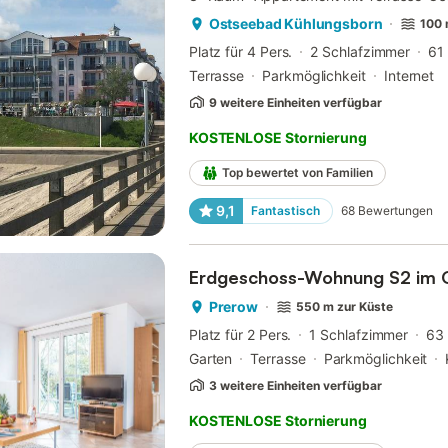
Ostseebad Kühlungsborn
100 
Platz für 4 Pers.
2 Schlafzimmer
61
Terrasse
Parkmöglichkeit
Internet
9 weitere Einheiten verfügbar
KOSTENLOSE Stornierung
Top bewertet von Familien
9,1
Fantastisch
68
Bewertungen
Erdgeschoss-Wohnung S2 im 
Prerow
550 m zur Küste
Platz für 2 Pers.
1 Schlafzimmer
63
Garten
Terrasse
Parkmöglichkeit
3 weitere Einheiten verfügbar
KOSTENLOSE Stornierung