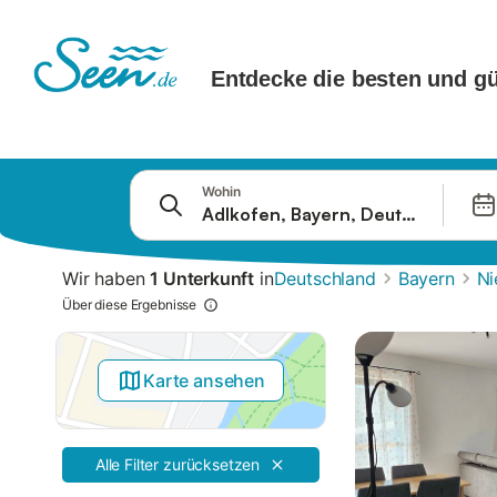
Springe zu
Wohin
Suchleiste
Filter
Wir haben
1 Unterkunft
in
Deutschland
Bayern
Ni
Angebote
Über diese Ergebnisse
Karte ansehen
Alle Filter zurücksetzen