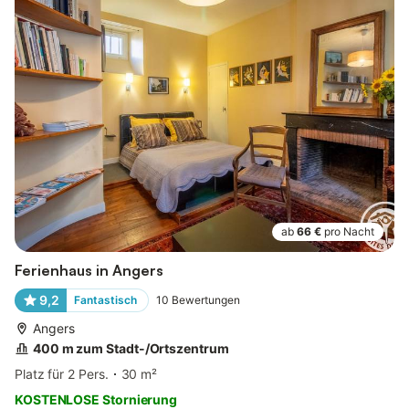
ab
66 €
pro Nacht
Ferienhaus in Angers
9,2
Fantastisch
10
Bewertungen
Angers
400 m zum Stadt-/Ortszentrum
Platz für 2 Pers.
30 m²
KOSTENLOSE Stornierung