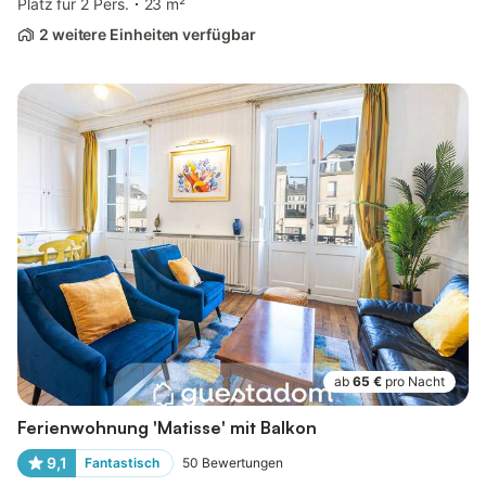
Platz für 2 Pers.
23 m²
2 weitere Einheiten verfügbar
ab
65 €
pro Nacht
Ferienwohnung 'Matisse' mit Balkon
9,1
Fantastisch
50
Bewertungen