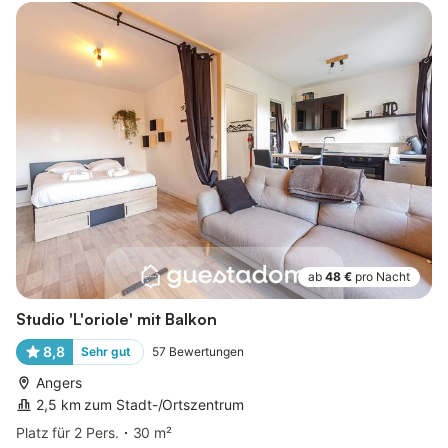
ab
48 €
pro Nacht
Studio 'L'oriole' mit Balkon
8,8
Sehr gut
57
Bewertungen
Angers
2,5 km zum Stadt-/Ortszentrum
Platz für 2 Pers.
30 m²