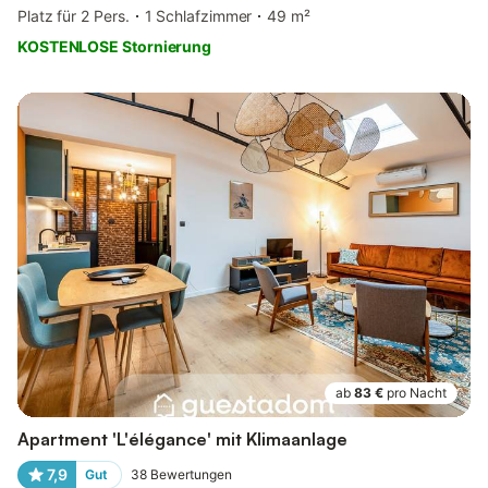
Platz für 2 Pers.
1 Schlafzimmer
49 m²
KOSTENLOSE Stornierung
ab
83 €
pro Nacht
Apartment 'L'élégance' mit Klimaanlage
7,9
Gut
38
Bewertungen