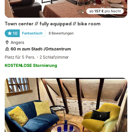
ab
157 €
pro Nacht
Town center // fully equipped // bike room
10
Fantastisch
8
Bewertungen
Angers
60 m zum Stadt-/Ortszentrum
Platz für 5 Pers.
2 Schlafzimmer
KOSTENLOSE Stornierung