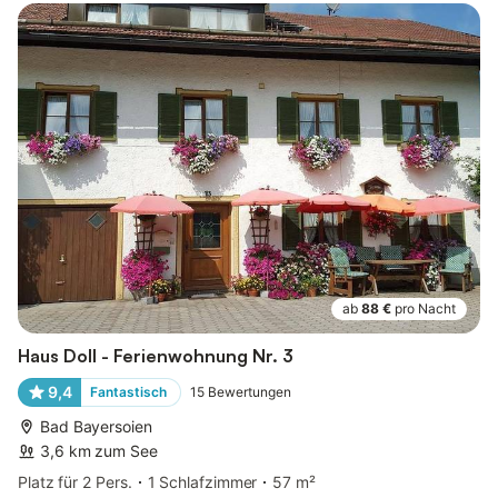
ab
88 €
pro Nacht
Haus Doll - Ferienwohnung Nr. 3
9,4
Fantastisch
15
Bewertungen
Bad Bayersoien
3,6 km zum See
Platz für 2 Pers.
1 Schlafzimmer
57 m²