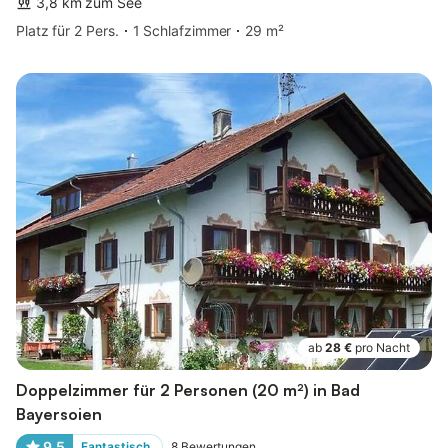
3,8 km zum See
Platz für 2 Pers.
1 Schlafzimmer
29 m²
ab
28 €
pro Nacht
Doppelzimmer für 2 Personen (20 m²) in Bad
Bayersoien
9,5
Fantastisch
8
Bewertungen