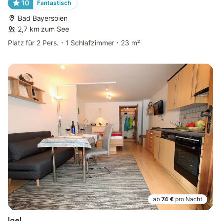
10
Fantastisch
Bad Bayersoien
2,7 km zum See
Platz für 2 Pers.
1 Schlafzimmer
23 m²
ab
74 €
pro Nacht
Igel