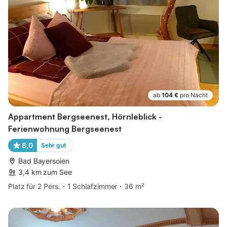
ab
104 €
pro Nacht
Appartment Bergseenest, Hörnleblick -
Ferienwohnung Bergseenest
8,0
Sehr gut
Bad Bayersoien
3,4 km zum See
Platz für 2 Pers.
1 Schlafzimmer
36 m²