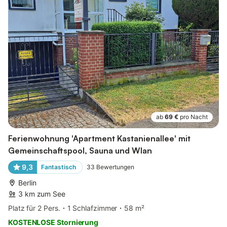
ab
69 €
pro Nacht
Ferienwohnung 'Apartment Kastanienallee' mit
Gemeinschaftspool, Sauna und Wlan
9,3
Fantastisch
33
Bewertungen
Berlin
3 km zum See
Platz für 2 Pers.
1 Schlafzimmer
58 m²
KOSTENLOSE Stornierung