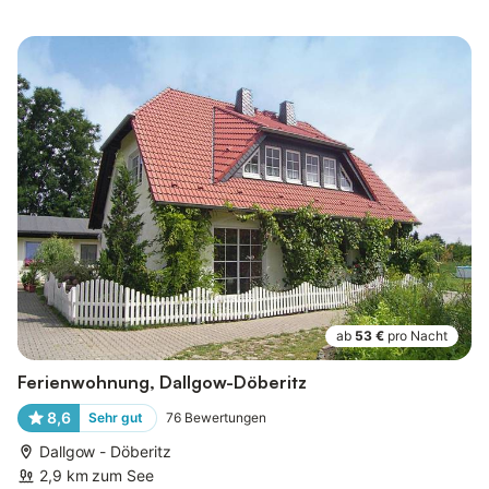
ab
53 €
pro Nacht
Ferienwohnung, Dallgow-Döberitz
8,6
Sehr gut
76
Bewertungen
Dallgow - Döberitz
2,9 km zum See