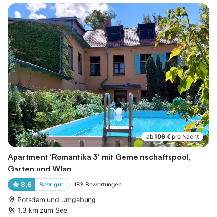
ab
106 €
pro Nacht
Apartment 'Romantika 3' mit Gemeinschaftspool,
Garten und Wlan
8,6
Sehr gut
183
Bewertungen
Potsdam und Umgebung
1,3 km zum See