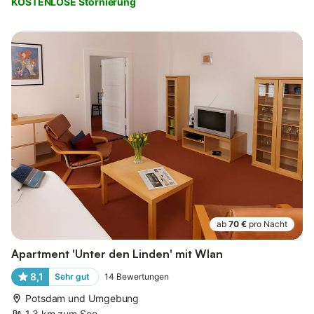
KOSTENLOSE Stornierung
ab
70 €
pro Nacht
Apartment 'Unter den Linden' mit Wlan
8,1
Sehr gut
14
Bewertungen
Potsdam und Umgebung
1,3 km zum See