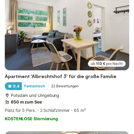
ab
113 €
pro Nacht
Apartment 'Albrechtshof 3' für die große Familie
9,4
Fantastisch
22
Bewertungen
Potsdam und Umgebung
650 m zum See
Platz für 5 Pers.
2 Schlafzimmer
65 m²
KOSTENLOSE Stornierung