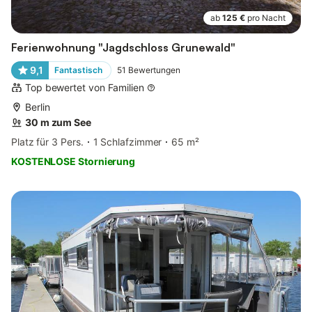
ab
125 €
pro Nacht
Ferienwohnung "Jagdschloss Grunewald"
9,1
Fantastisch
51
Bewertungen
Top bewertet von Familien
Berlin
30 m zum See
Platz für 3 Pers.
1 Schlafzimmer
65 m²
KOSTENLOSE Stornierung