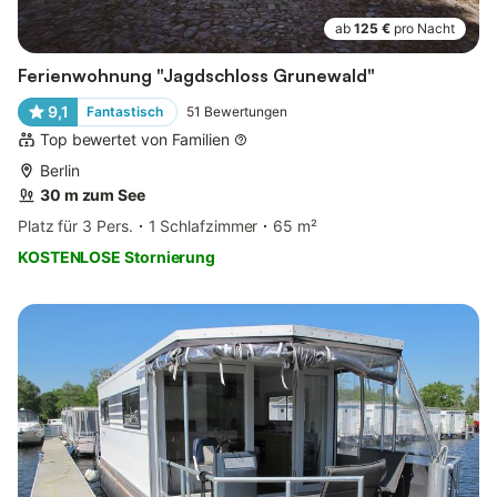
ab
125 €
pro Nacht
Ferienwohnung "Jagdschloss Grunewald"
9,1
Fantastisch
51
Bewertungen
Top bewertet von Familien
Berlin
30 m zum See
Platz für 3 Pers.
1 Schlafzimmer
65 m²
KOSTENLOSE Stornierung