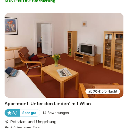
KOSTENLOSE Stornierung
ab
70 €
pro Nacht
Apartment 'Unter den Linden' mit Wlan
8,1
Sehr gut
14
Bewertungen
Potsdam und Umgebung
1,3 km zum See