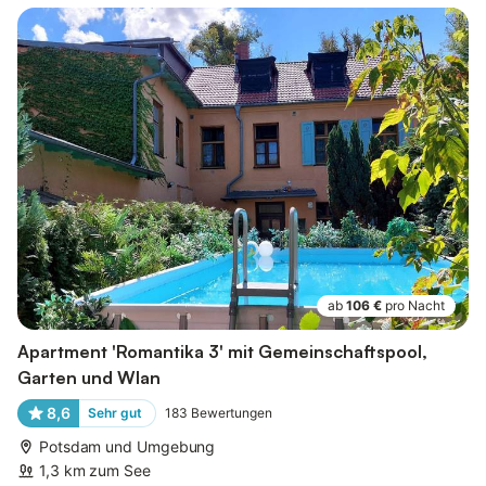
ab
106 €
pro Nacht
Apartment 'Romantika 3' mit Gemeinschaftspool,
Garten und Wlan
8,6
Sehr gut
183
Bewertungen
Potsdam und Umgebung
1,3 km zum See