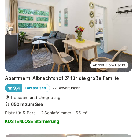
ab
113 €
pro Nacht
Apartment 'Albrechtshof 3' für die große Familie
9,4
Fantastisch
22
Bewertungen
Potsdam und Umgebung
650 m zum See
Platz für 5 Pers.
2 Schlafzimmer
65 m²
KOSTENLOSE Stornierung