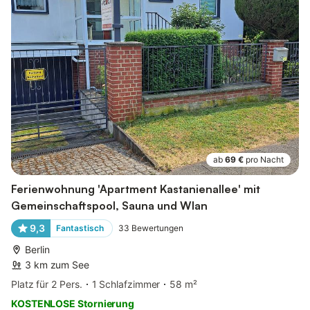
ab
69 €
pro Nacht
Ferienwohnung 'Apartment Kastanienallee' mit
Gemeinschaftspool, Sauna und Wlan
9,3
Fantastisch
33
Bewertungen
Berlin
3 km zum See
Platz für 2 Pers.
1 Schlafzimmer
58 m²
KOSTENLOSE Stornierung