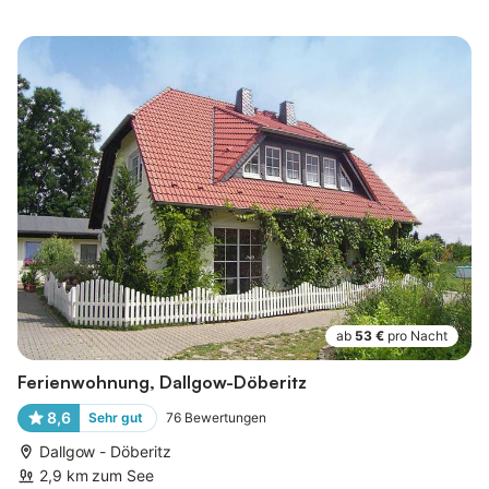
ab
53 €
pro Nacht
Ferienwohnung, Dallgow-Döberitz
8,6
Sehr gut
76
Bewertungen
Dallgow - Döberitz
2,9 km zum See