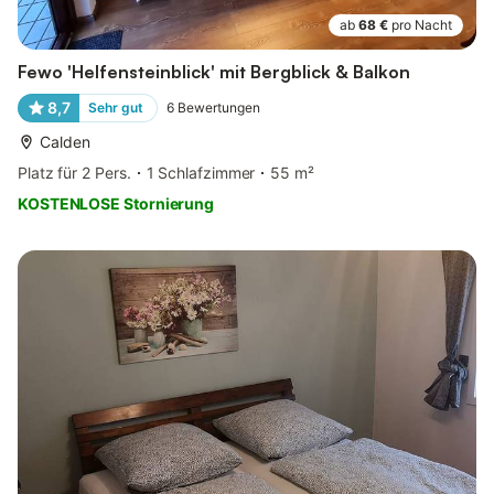
ab
68 €
pro Nacht
Fewo 'Helfensteinblick' mit Bergblick & Balkon
8,7
Sehr gut
6
Bewertungen
Calden
Platz für 2 Pers.
1 Schlafzimmer
55 m²
KOSTENLOSE Stornierung