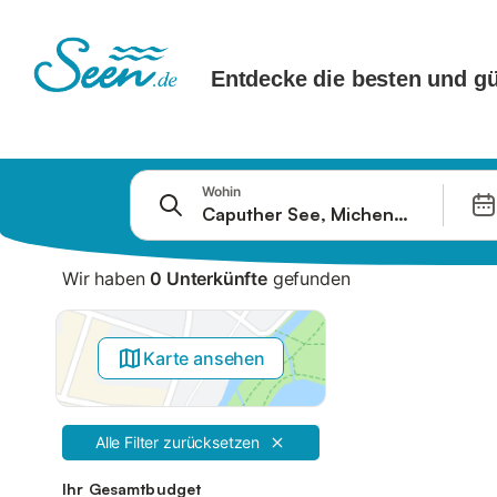
Springe zu
Wohin
Suchleiste
Filter
Wir haben
0 Unterkünfte
gefunden
Angebote
Karte ansehen
Alle Filter zurücksetzen
Ihr Gesamtbudget