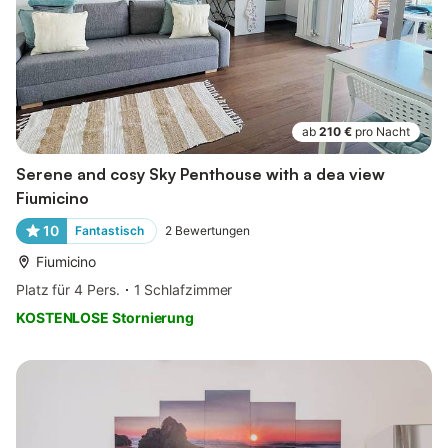
ab
210 €
pro Nacht
Serene and cosy Sky Penthouse with a dea view
Fiumicino
10
Fantastisch
2
Bewertungen
Fiumicino
Platz für 4 Pers.
1 Schlafzimmer
KOSTENLOSE Stornierung