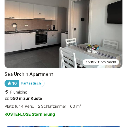
ab
192 €
pro Nacht
Sea Urchin Apartment
10
Fantastisch
Fiumicino
550 m zur Küste
Platz für 4 Pers.
2 Schlafzimmer
60 m²
KOSTENLOSE Stornierung