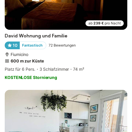
ab
239 €
pro Nacht
David Wohnung und Familie
10
Fantastisch
72
Bewertungen
Fiumicino
600 m zur Küste
Platz für 6 Pers.
3 Schlafzimmer
74 m²
KOSTENLOSE Stornierung