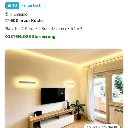
10
Fantastisch
Fiumicino
600 m zur Küste
Platz für 4 Pers.
2 Schlafzimmer
54 m²
KOSTENLOSE Stornierung
ab
371 €
pro Nacht