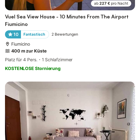
ab
227 €
pro Nacht
Vuel Sea View House - 10 Minutes From The Airport
Fiumicino
10
Fantastisch
2
Bewertungen
Fiumicino
400 m zur Küste
Platz für 4 Pers.
1 Schlafzimmer
KOSTENLOSE Stornierung