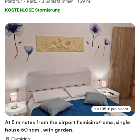
Platz für 7 Pers.
3 Schlafzimmer
159 m²
KOSTENLOSE Stornierung
ab
135 €
pro Nacht
At 5 minutes from the airport fiumicino/roma ,single
house 50 sqm , with garden.
Fiumicino