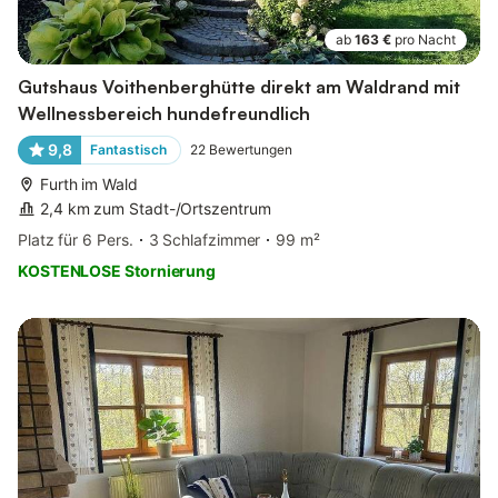
ab
163 €
pro Nacht
Gutshaus Voithenberghütte direkt am Waldrand mit
Wellnessbereich hundefreundlich
9,8
Fantastisch
22
Bewertungen
Furth im Wald
2,4 km zum Stadt-/Ortszentrum
Platz für 6 Pers.
3 Schlafzimmer
99 m²
KOSTENLOSE Stornierung