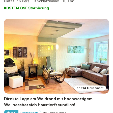
Platz für 6 Pers.
3 Schlafzimmer
100 m²
KOSTENLOSE Stornierung
ab
114 €
pro Nacht
Direkte Lage am Waldrand mit hochwertigem
Wellnessbereich Haustierfreundlich!
9,9
Fantastisch
28
Bewertungen