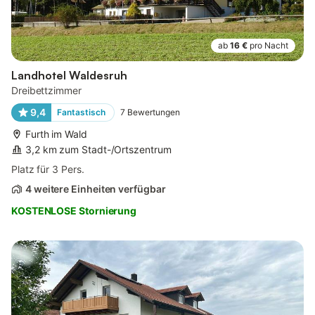
ab
16 €
pro Nacht
Landhotel Waldesruh
Dreibettzimmer
9,4
Fantastisch
7
Bewertungen
Furth im Wald
3,2 km zum Stadt-/Ortszentrum
Platz für 3 Pers.
4 weitere Einheiten verfügbar
KOSTENLOSE Stornierung