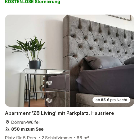
KOSTENLOSE Stornierung
ab
85 €
pro Nacht
Apartment 'Z8 Living' mit Parkplatz, Haustiere
Döhren-Wülfel
850 m zum See
Platz für 5 Pers.
2 Schlafzimmer
66 m²