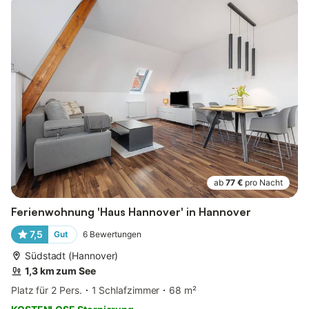
ab
77 €
pro Nacht
Ferienwohnung 'Haus Hannover' in Hannover
7,5
Gut
6
Bewertungen
Südstadt (Hannover)
1,3 km zum See
Platz für 2 Pers.
1 Schlafzimmer
68 m²