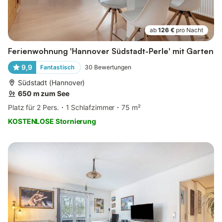
ab
126 €
pro Nacht
Ferienwohnung 'Hannover Südstadt-Perle' mit Garten
9,9
Fantastisch
30
Bewertungen
Südstadt (Hannover)
650 m zum See
Platz für 2 Pers.
1 Schlafzimmer
75 m²
KOSTENLOSE Stornierung