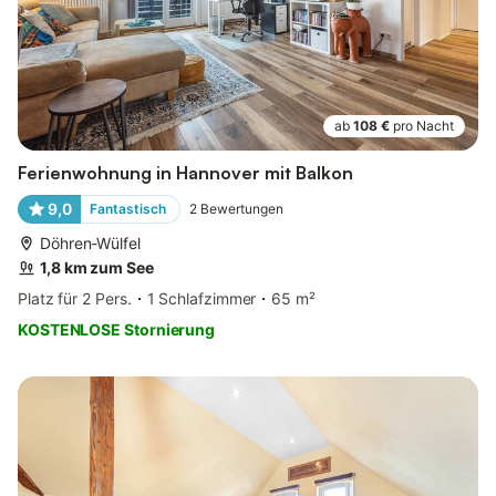
ab
108 €
pro Nacht
Ferienwohnung in Hannover mit Balkon
9,0
Fantastisch
2
Bewertungen
Döhren-Wülfel
1,8 km zum See
Platz für 2 Pers.
1 Schlafzimmer
65 m²
KOSTENLOSE Stornierung