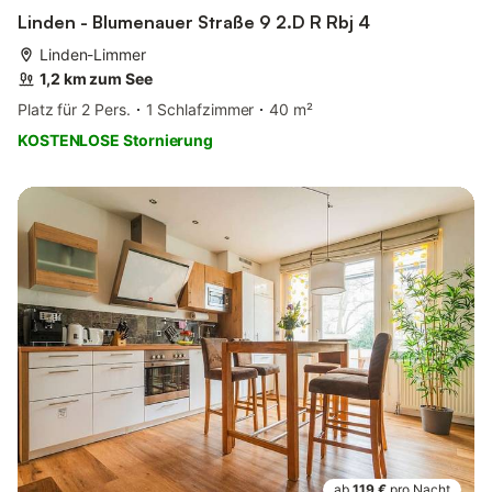
Linden - Blumenauer Straße 9 2.D R Rbj 4
Linden-Limmer
1,2 km zum See
Platz für 2 Pers.
1 Schlafzimmer
40 m²
KOSTENLOSE Stornierung
ab
119 €
pro Nacht