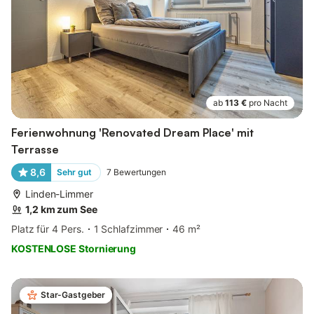
ab
113 €
pro Nacht
Ferienwohnung 'Renovated Dream Place' mit
Terrasse
8,6
Sehr gut
7
Bewertungen
Linden-Limmer
1,2 km zum See
Platz für 4 Pers.
1 Schlafzimmer
46 m²
KOSTENLOSE Stornierung
Star-Gastgeber