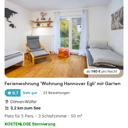
ab
140 €
pro Nacht
Ferienwohnung 'Wohnung Hannover Egli' mit Garten
8,7
Sehr gut
23
Bewertungen
Döhren-Wülfel
3,2 km zum See
Platz für 5 Pers.
3 Schlafzimmer
50 m²
KOSTENLOSE Stornierung