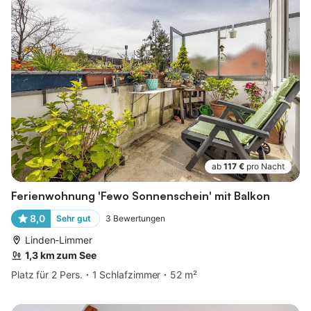
ab
117 €
pro Nacht
Ferienwohnung 'Fewo Sonnenschein' mit Balkon
8,0
Sehr gut
3
Bewertungen
Linden-Limmer
1,3 km zum See
Platz für 2 Pers.
1 Schlafzimmer
52 m²