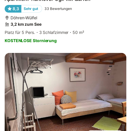
8,3
Sehr gut
33
Bewertungen
Döhren-Wülfel
3,2 km zum See
Platz für 5 Pers.
3 Schlafzimmer
50 m²
KOSTENLOSE Stornierung