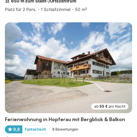
650 m zum Stadt-/Ortszentrum
Platz für 2 Pers.
1 Schlafzimmer
50 m²
ab
55 €
pro Nacht
Ferienwohnung in Hopferau mit Bergblick & Balkon
9,8
Fantastisch
8
Bewertungen