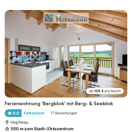
ab
105 €
pro Nacht
Ferienwohnung 'Bergblick' mit Berg- & Seeblick
9,6
Fantastisch
17
Bewertungen
Hopferau
550 m zum Stadt-/Ortszentrum