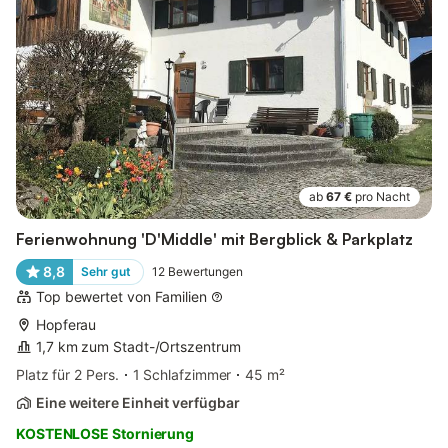
ab
67 €
pro Nacht
Ferienwohnung 'D'Middle' mit Bergblick & Parkplatz
8,8
Sehr gut
12
Bewertungen
Top bewertet von Familien
Hopferau
1,7 km zum Stadt-/Ortszentrum
Platz für 2 Pers.
1 Schlafzimmer
45 m²
Eine weitere Einheit verfügbar
KOSTENLOSE Stornierung