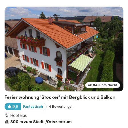
ab
84 €
pro Nacht
Ferienwohnung 'Stocker' mit Bergblick und Balkon
9,5
Fantastisch
4
Bewertungen
Hopferau
800 m zum Stadt-/Ortszentrum