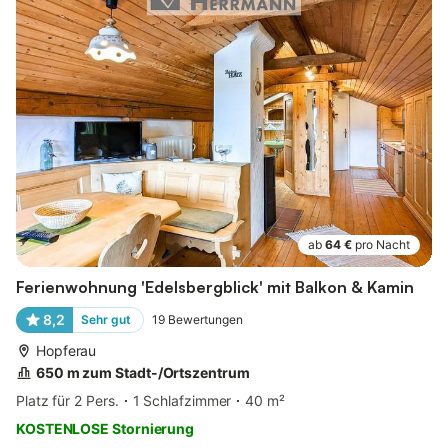
ab
64 €
pro Nacht
Ferienwohnung 'Edelsbergblick' mit Balkon & Kamin
8,2
Sehr gut
19
Bewertungen
Hopferau
650 m zum Stadt-/Ortszentrum
Platz für 2 Pers.
1 Schlafzimmer
40 m²
KOSTENLOSE Stornierung