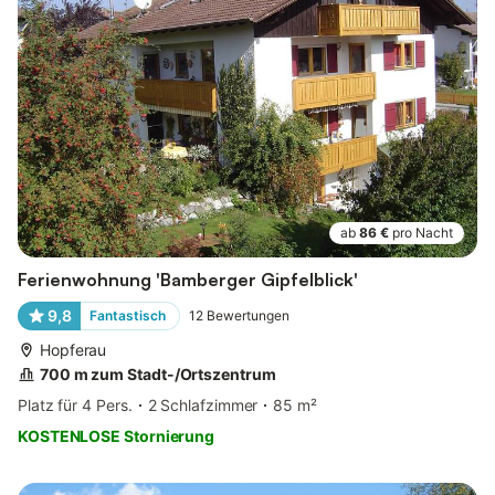
ab
86 €
pro Nacht
Ferienwohnung 'Bamberger Gipfelblick'
9,8
Fantastisch
12
Bewertungen
Hopferau
700 m zum Stadt-/Ortszentrum
Platz für 4 Pers.
2 Schlafzimmer
85 m²
KOSTENLOSE Stornierung