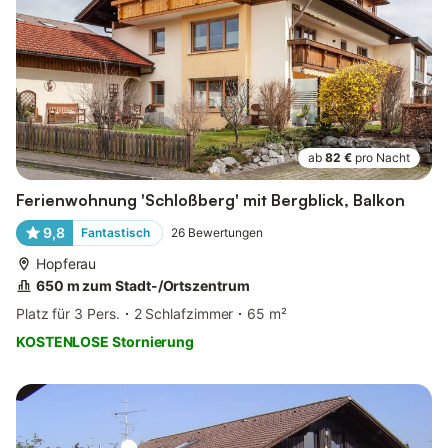
ab
82 €
pro Nacht
Ferienwohnung 'Schloßberg' mit Bergblick, Balkon
9,8
Fantastisch
26
Bewertungen
Hopferau
650 m zum Stadt-/Ortszentrum
Platz für 3 Pers.
2 Schlafzimmer
65 m²
KOSTENLOSE Stornierung