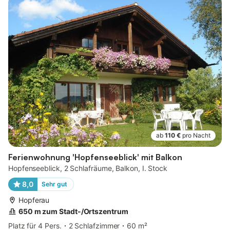
ab
110 €
pro Nacht
Ferienwohnung 'Hopfenseeblick' mit Balkon
Hopfenseeblick, 2 Schlafräume, Balkon, I. Stock
8,0
Sehr gut
Hopferau
650 m zum Stadt-/Ortszentrum
Platz für 4 Pers.
2 Schlafzimmer
60 m²