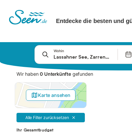
Springe zu
Wohin
Suchleiste
Filter
Wir haben
0 Unterkünfte
gefunden
Angebote
Karte ansehen
Alle Filter zurücksetzen
Ihr Gesamtbudget