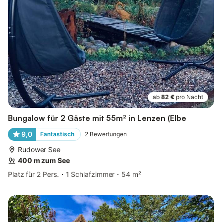
ab
82 €
pro Nacht
Bungalow für 2 Gäste mit 55m² in Lenzen (Elbe
9,0
Fantastisch
2
Bewertungen
Rudower See
400 m zum See
Platz für 2 Pers.
1 Schlafzimmer
54 m²