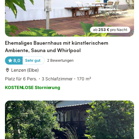
ab
253 €
pro Nacht
Ehemaliges Bauernhaus mit künstlerischem
Ambiente, Sauna und Whirlpool
8,0
Sehr gut
2
Bewertungen
Lenzen (Elbe)
Platz für 6 Pers.
3 Schlafzimmer
170 m²
KOSTENLOSE Stornierung