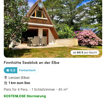
ab
94 €
pro Nacht
Finnhütte Seeblick an der Elbe
9,6
Fantastisch
Lenzen (Elbe)
1 km zum See
Platz für 4 Pers.
1 Schlafzimmer
45 m²
KOSTENLOSE Stornierung