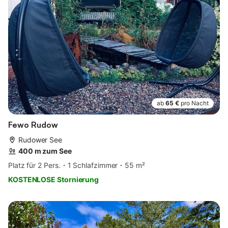
ab
65 €
pro Nacht
Fewo Rudow
Rudower See
400 m zum See
Platz für 2 Pers.
1 Schlafzimmer
55 m²
KOSTENLOSE Stornierung