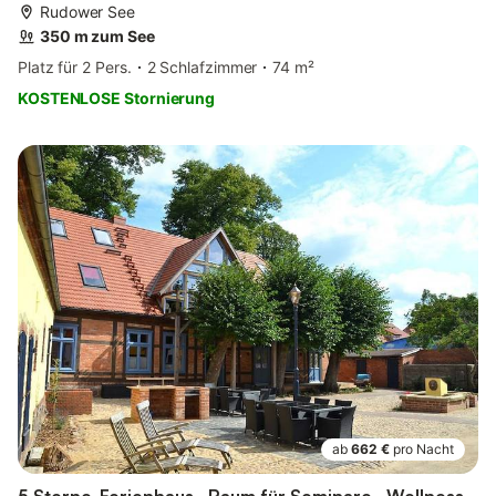
Rudower See
350 m zum See
Platz für 2 Pers.
2 Schlafzimmer
74 m²
KOSTENLOSE Stornierung
ab
662 €
pro Nacht
5 Sterne-Ferienhaus · Raum für Seminare · Wellness-