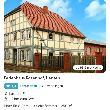
ab
65 €
pro Nacht
Ferienhaus Rosenhof, Lenzen
9,0
Fantastisch
7
Bewertungen
Lenzen (Elbe)
1,2 km zum See
Platz für 8 Pers.
3 Schlafzimmer
250 m²