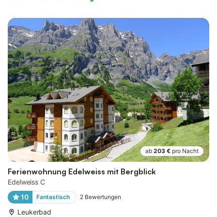
ab
203 €
pro Nacht
Ferienwohnung Edelweiss mit Bergblick
Edelweiss C
10
Fantastisch
2
Bewertungen
Leukerbad