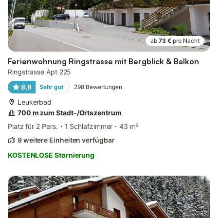
ab
73 €
pro Nacht
Ferienwohnung Ringstrasse mit Bergblick & Balkon
Ringstrasse Apt 225
8,8
Sehr gut
298
Bewertungen
Leukerbad
700 m zum Stadt-/Ortszentrum
Platz für 2 Pers.
1 Schlafzimmer
43 m²
9 weitere Einheiten verfügbar
KOSTENLOSE Stornierung