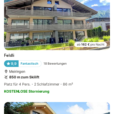
ab
162 €
pro Nacht
Feldli
9,9
Fantastisch
18
Bewertungen
Meiringen
850 m zum Skilift
Platz für 4 Pers.
2 Schlafzimmer
86 m²
KOSTENLOSE Stornierung