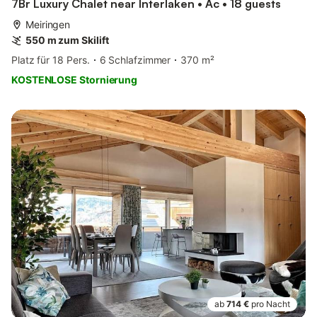
7Br Luxury Chalet near Interlaken • Ac • 18 guests
Meiringen
550 m zum Skilift
Platz für 18 Pers.
6 Schlafzimmer
370 m²
KOSTENLOSE Stornierung
ab
714 €
pro Nacht