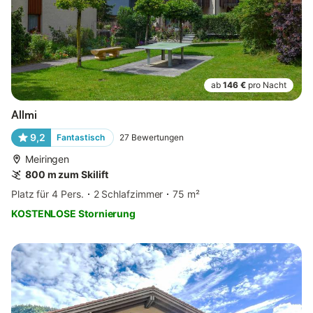
ab
146 €
pro Nacht
Allmi
9,2
Fantastisch
27
Bewertungen
Meiringen
800 m zum Skilift
Platz für 4 Pers.
2 Schlafzimmer
75 m²
KOSTENLOSE Stornierung