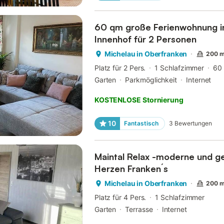
60 qm große Ferienwohnung i
Innenhof für 2 Personen
Michelau in Oberfranken
200 m
Platz für 2 Pers.
1 Schlafzimmer
60
Garten
Parkmöglichkeit
Internet
KOSTENLOSE Stornierung
10
Fantastisch
3
Bewertungen
Maintal Relax -moderne und 
Herzen Franken´s
Michelau in Oberfranken
200 m
Platz für 4 Pers.
1 Schlafzimmer
Garten
Terrasse
Internet