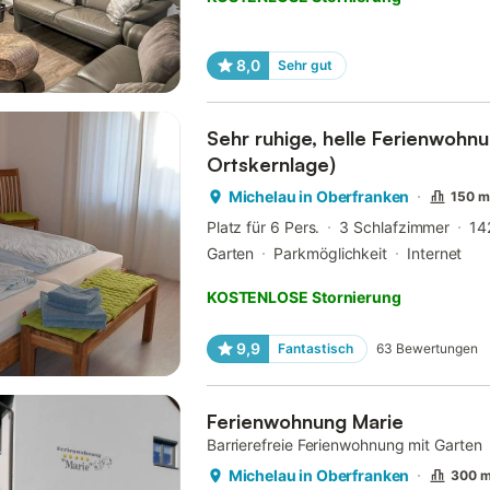
8,0
Sehr gut
Sehr ruhige, helle Ferienwohnu
Ortskernlage)
Michelau in Oberfranken
150 m
Platz für 6 Pers.
3 Schlafzimmer
14
Garten
Parkmöglichkeit
Internet
KOSTENLOSE Stornierung
9,9
Fantastisch
63
Bewertungen
Ferienwohnung Marie
Barrierefreie Ferienwohnung mit Garten
Michelau in Oberfranken
300 m