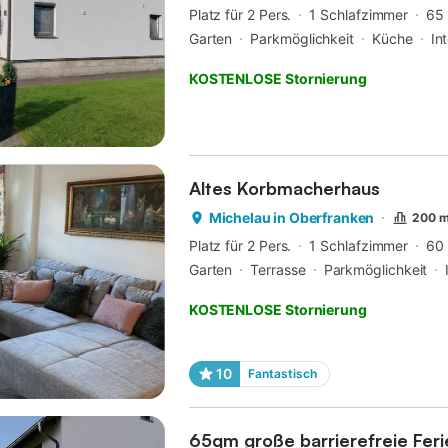
Platz für 2 Pers.
1 Schlafzimmer
65
Garten
Parkmöglichkeit
Küche
In
KOSTENLOSE Stornierung
Altes Korbmacherhaus
Michelau in Oberfranken
200 m
Platz für 2 Pers.
1 Schlafzimmer
60
Garten
Terrasse
Parkmöglichkeit
KOSTENLOSE Stornierung
10
Fantastisch
65qm große barrierefreie Fer