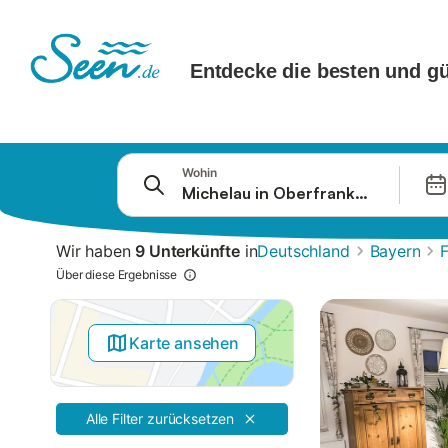
Springe zu
Wohin
Suchleiste
Filter
Wir haben
9 Unterkünfte
in
Deutschland
Bayern
Angebote
Über diese Ergebnisse
Karte ansehen
Alle Filter zurücksetzen