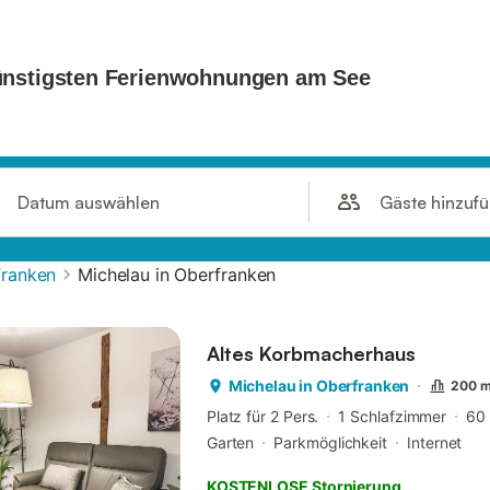
Gäste hinzuf
Datum auswählen
Franken
Michelau in Oberfranken
Altes Korbmacherhaus
Michelau in Oberfranken
200 m
Platz für 2 Pers.
1 Schlafzimmer
60
Garten
Parkmöglichkeit
Internet
KOSTENLOSE Stornierung