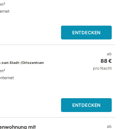
 m²
ternet
ENTDECKEN
ab
88 €
 zum Stadt-/Ortszentrum
pro Nacht
 m²
Internet
ENTDECKEN
ienwohnung mit
ab