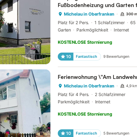
Fußbodenheizung und Garten f
Kind
Michelau in Oberfranken
300 m
Platz für 2 Pers.
1 Schlafzimmer
65
Garten
Parkmöglichkeit
Internet
KOSTENLOSE Stornierung
10
Fantastisch
9
Bewertungen
Ferienwohnung \"Am Landweh
Michelau in Oberfranken
4,9 k
Platz für 4 Pers.
2 Schlafzimmer
Parkmöglichkeit
Internet
KOSTENLOSE Stornierung
10
Fantastisch
5
Bewertungen