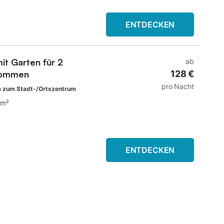
ENTDECKEN
t Garten für 2
ab
de willkommen
128 €
pro Nacht
 zum Stadt-/Ortszentrum
 m²
ENTDECKEN