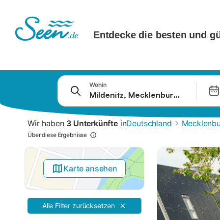
Springe zu
Wohin
Suchleiste
Filter
Wir haben
3 Unterkünfte
in
Deutschland
Mecklenb
Angebote
Über diese Ergebnisse
Karte ansehen
Alle Filter zurücksetzen