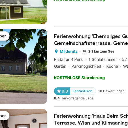
Ferienwohnung 'Ehemaliges Gu
ber
Gemeinschaftsterrasse, Geme
Wlan
Mildenitz
2,1 km zum See
Platz für 4 Pers.
1 Schlafzimmer
57
Garten
Parkmöglichkeit
Küche
W
KOSTENLOSE Stornierung
9,0
Fantastisch
10
Bewertungen
8,4
Hervorragende Lage
Ferienwohnung 'Haus Beim Schl
ber
Terrasse, Wlan und Klimaanla