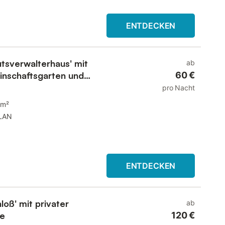
ENTDECKEN
tsverwalterhaus' mit
ab
inschaftsgarten und
60 €
pro Nacht
 m²
LAN
ENTDECKEN
oß' mit privater
ab
ge
120 €