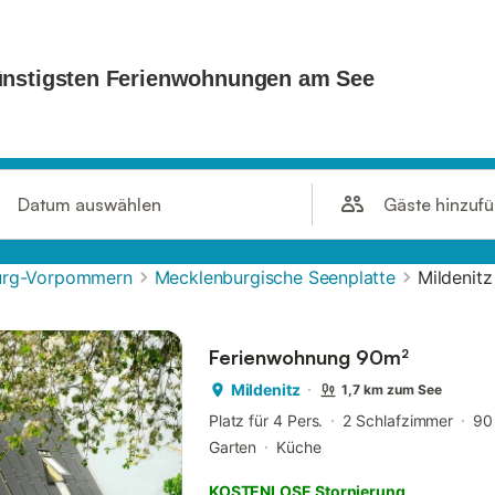
Gäste hinzuf
Datum auswählen
urg-Vorpommern
Mecklenburgische Seenplatte
Mildenitz
Ferienwohnung 90m²
Mildenitz
1,7 km zum See
Platz für 4 Pers.
2 Schlafzimmer
90
Garten
Küche
KOSTENLOSE Stornierung