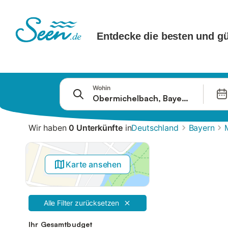
Springe zu
Wohin
Suchleiste
Filter
Wir haben
0 Unterkünfte
in
Deutschland
Bayern
Angebote
Karte ansehen
Alle Filter zurücksetzen
Ihr Gesamtbudget