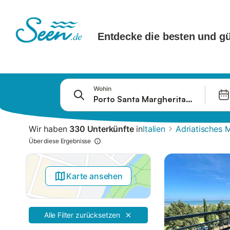
Springe zu
Wohin
Suchleiste
Filter
Wir haben
330 Unterkünfte
in
Italien
Adriatisches 
Angebote
Über diese Ergebnisse
Karte ansehen
Alle Filter zurücksetzen