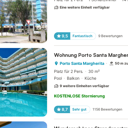
Eine weitere Einheit verfügbar
9,5
Fantastisch
9
Bewertungen
Wohnung Porto Santa Margher
Porto Santa Margherita
50 m z
Platz für 2 Pers.
30 m²
Pool
Balkon
Küche
9 weitere Einheiten verfügbar
KOSTENLOSE Stornierung
8,7
Sehr gut
1156
Bewertungen