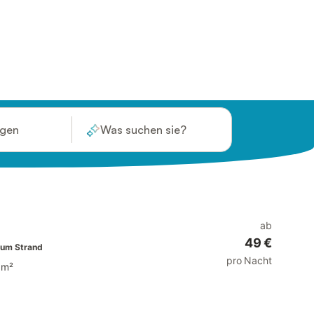
ügen
Was suchen sie?
ab
49 €
zum Strand
pro Nacht
 m²