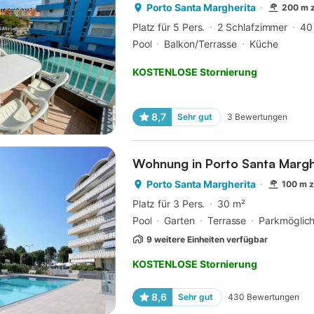
Porto Santa Margherita
200 m 
Platz für 5 Pers.
2 Schlafzimmer
40
Pool
Balkon/Terrasse
Küche
KOSTENLOSE Stornierung
8,7
Sehr gut
3
Bewertungen
Wohnung in Porto Santa Margh
Porto Santa Margherita
100 m 
Platz für 3 Pers.
30 m²
Pool
Garten
Terrasse
Parkmöglich
9 weitere Einheiten verfügbar
KOSTENLOSE Stornierung
8,6
Sehr gut
430
Bewertungen