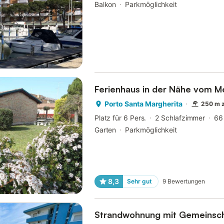
Balkon
Parkmöglichkeit
Ferienhaus in der Nähe vom M
Porto Santa Margherita
250 m 
Platz für 6 Pers.
2 Schlafzimmer
66
Garten
Parkmöglichkeit
8,3
Sehr gut
9
Bewertungen
Strandwohnung mit Gemeinsch