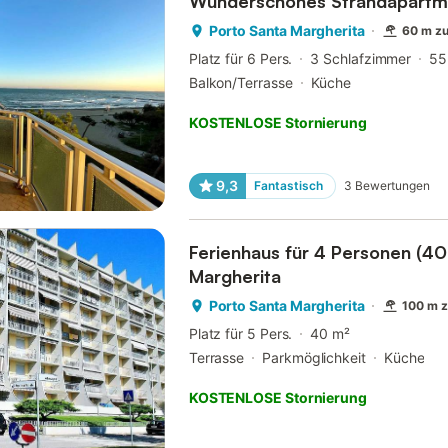
Wunderschönes Strandapartm
Porto Santa Margherita
60 m z
Platz für 6 Pers.
3 Schlafzimmer
55
Balkon/Terrasse
Küche
KOSTENLOSE Stornierung
9,3
Fantastisch
3
Bewertungen
Ferienhaus für 4 Personen (40
Margherita
Porto Santa Margherita
100 m 
Platz für 5 Pers.
40 m²
Terrasse
Parkmöglichkeit
Küche
KOSTENLOSE Stornierung