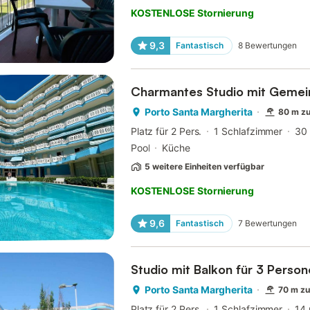
KOSTENLOSE Stornierung
9,3
Fantastisch
8
Bewertungen
Charmantes Studio mit Gemei
Porto Santa Margherita
80 m z
Platz für 2 Pers.
1 Schlafzimmer
30
Pool
Küche
5 weitere Einheiten verfügbar
KOSTENLOSE Stornierung
9,6
Fantastisch
7
Bewertungen
Studio mit Balkon für 3 Perso
Porto Santa Margherita
70 m z
Platz für 2 Pers.
1 Schlafzimmer
14