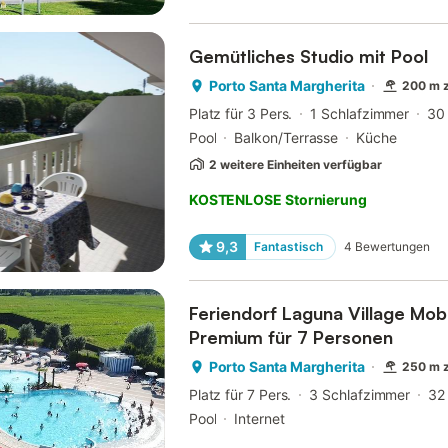
Gemütliches Studio mit Pool
Porto Santa Margherita
200 m 
Platz für 3 Pers.
1 Schlafzimmer
30
Pool
Balkon/Terrasse
Küche
2 weitere Einheiten verfügbar
KOSTENLOSE Stornierung
9,3
Fantastisch
4
Bewertungen
Feriendorf Laguna Village Mo
Premium für 7 Personen
Porto Santa Margherita
250 m 
Platz für 7 Pers.
3 Schlafzimmer
32
Pool
Internet