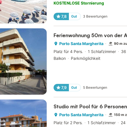
KOSTENLOSE Stornierung
7,8
Gut
3
Bewertungen
Ferienwohnung 50m von der A
Porto Santa Margherita
90 m z
Platz für 4 Pers.
1 Schlafzimmer
36
Balkon
Parkmöglichkeit
7,9
Gut
5
Bewertungen
Studio mit Pool für 6 Personen
Porto Santa Margherita
150 m 
Platz für 2 Pers.
1 Schlafzimmer
24