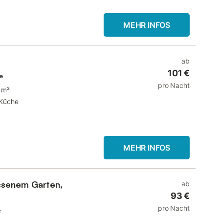
MEHR INFOS
ab
101 €
te
pro Nacht
 m²
Küche
MEHR INFOS
ssenem Garten,
ab
93 €
pro Nacht
e