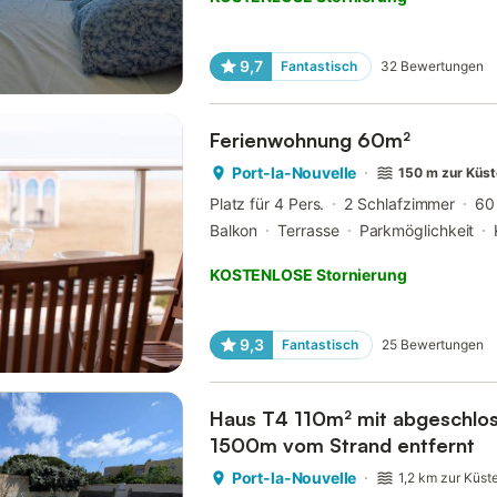
9,7
Fantastisch
32
Bewertungen
Ferienwohnung 60m²
Port-la-Nouvelle
150 m zur Küs
Platz für 4 Pers.
2 Schlafzimmer
60
Balkon
Terrasse
Parkmöglichkeit
KOSTENLOSE Stornierung
9,3
Fantastisch
25
Bewertungen
Haus T4 110m² mit abgeschlo
1500m vom Strand entfernt
Port-la-Nouvelle
1,2 km zur Küst