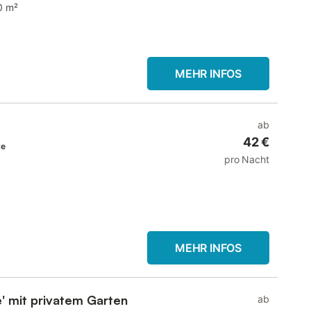
0 m²
MEHR INFOS
ab
42 €
te
pro Nacht
MEHR INFOS
' mit privatem Garten
ab