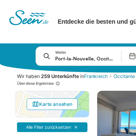
Springe zu
Wohin
Suchleiste
Filter
Wir haben
259 Unterkünfte
in
Frankreich
Occitanie
Angebote
Über diese Ergebnisse
Karte ansehen
Alle Filter zurücksetzen