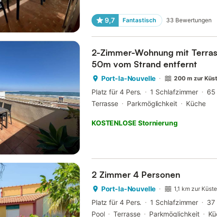
9,7
Fantastisch
33
Bewertungen
2-Zimmer-Wohnung mit Terras
50m vom Strand entfernt
Port-la-Nouvelle
200 m zur Küs
Platz für 4 Pers.
1 Schlafzimmer
65
Terrasse
Parkmöglichkeit
Küche
KOSTENLOSE Stornierung
2 Zimmer 4 Personen
Port-la-Nouvelle
1,1 km zur Küst
Platz für 4 Pers.
1 Schlafzimmer
37
Pool
Terrasse
Parkmöglichkeit
Kü