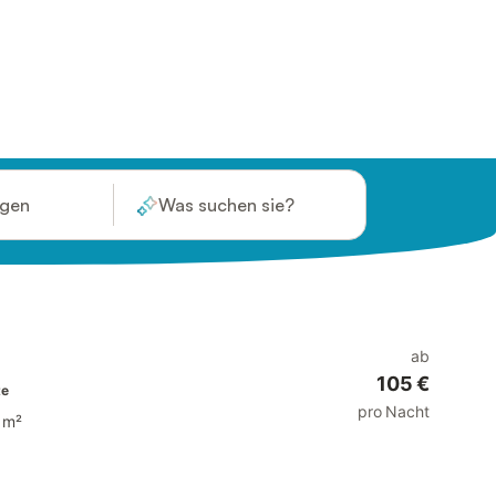
ügen
Was suchen sie?
ab
105 €
te
pro Nacht
 m²