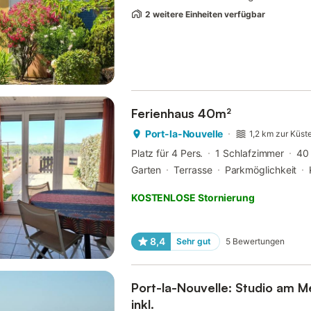
2 weitere Einheiten verfügbar
Ferienhaus 40m²
Port-la-Nouvelle
1,2 km zur Küst
Platz für 4 Pers.
1 Schlafzimmer
40
Garten
Terrasse
Parkmöglichkeit
KOSTENLOSE Stornierung
8,4
Sehr gut
5
Bewertungen
Port-la-Nouvelle: Studio am Me
inkl.