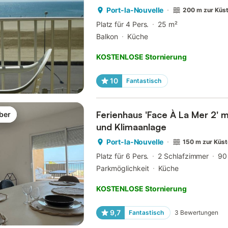
Port-la-Nouvelle
200 m zur Küs
Platz für 4 Pers.
25 m²
Balkon
Küche
KOSTENLOSE Stornierung
10
Fantastisch
Ferienhaus 'Face À La Mer 2' m
ber
und Klimaanlage
Port-la-Nouvelle
150 m zur Küs
Platz für 6 Pers.
2 Schlafzimmer
90
Parkmöglichkeit
Küche
KOSTENLOSE Stornierung
9,7
Fantastisch
3
Bewertungen