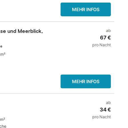
MEHR INFOS
se und Meerblick,
ab
67 €
pro Nacht
te
 m²
MEHR INFOS
ab
34 €
e
pro Nacht
 m²
che