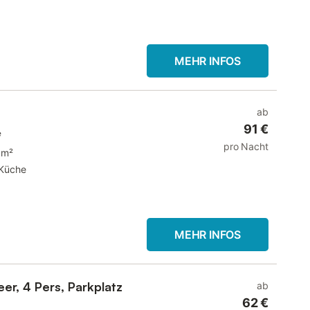
MEHR INFOS
ab
91 €
e
pro Nacht
 m²
Küche
MEHR INFOS
er, 4 Pers, Parkplatz
ab
62 €