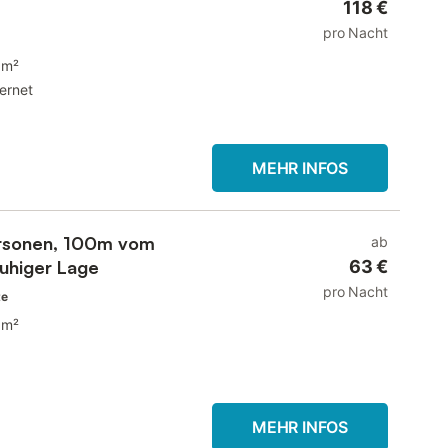
118 €
pro Nacht
 m²
ternet
MEHR INFOS
ersonen, 100m vom
ab
ruhiger Lage
63 €
pro Nacht
te
 m²
MEHR INFOS