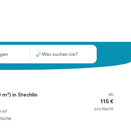
ügen
Was suchen sie?
 m²) in Stechlin
ab
115 €
pro Nacht
0 m²
Küche