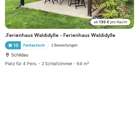
ab
135 €
pro Nacht
.Ferienhaus Waldidylle - Ferienhaus Waldidylle
10
Fantastisch
2
Bewertungen
Schildau
Platz für 4 Pers.
2 Schlafzimmer
64 m²