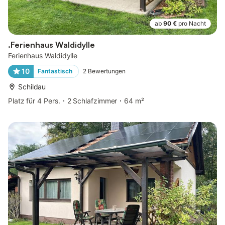
ab
90 €
pro Nacht
.Ferienhaus Waldidylle
Ferienhaus Waldidylle
10
Fantastisch
2
Bewertungen
Schildau
Platz für 4 Pers.
2 Schlafzimmer
64 m²