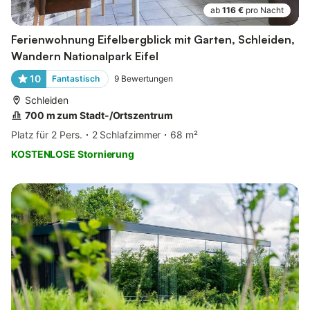
ab
116 €
pro Nacht
Ferienwohnung Eifelbergblick mit Garten, Schleiden,
Wandern Nationalpark Eifel
10
Fantastisch
9
Bewertungen
Schleiden
700 m zum Stadt-/Ortszentrum
Platz für 2 Pers.
2 Schlafzimmer
68 m²
KOSTENLOSE Stornierung