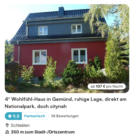
ab
107 €
pro Nacht
4* Wohlfühl-Haus in Gemünd, ruhige Lage, direkt am
Nationalpark, doch citynah
9,8
Fantastisch
56
Bewertungen
Schleiden
350 m zum Stadt-/Ortszentrum