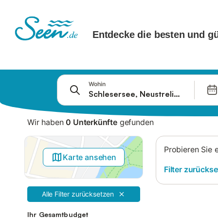
Springe zu
Wohin
Suchleiste
Filter
Wir haben
0 Unterkünfte
gefunden
Angebote
Probieren Sie 
Karte ansehen
Filter zurücks
Alle Filter zurücksetzen
Ihr Gesamtbudget