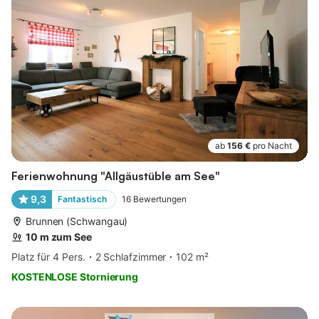
ab
156 €
pro Nacht
Ferienwohnung "Allgäustüble am See"
9,3
Fantastisch
16
Bewertungen
Brunnen (Schwangau)
10 m zum See
Platz für 4 Pers.
2 Schlafzimmer
102 m²
KOSTENLOSE Stornierung