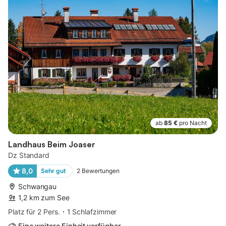
ab
85 €
pro Nacht
Landhaus Beim Joaser
Dz Standard
8,0
Sehr gut
2
Bewertungen
Schwangau
1,2 km zum See
Platz für 2 Pers.
1 Schlafzimmer
Eine weitere Einheit verfügbar