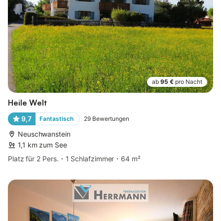
ab
95 €
pro Nacht
Heile Welt
9,7
Fantastisch
29
Bewertungen
Neuschwanstein
1,1 km zum See
Platz für 2 Pers.
1 Schlafzimmer
64 m²