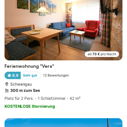
ab
73 €
pro Nacht
Ferienwohnung "Vera"
8,9
Sehr gut
12
Bewertungen
Schwangau
300 m zum See
Platz für 2 Pers.
1 Schlafzimmer
42 m²
KOSTENLOSE Stornierung