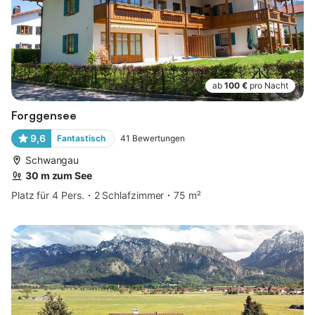
ab
100 €
pro Nacht
Forggensee
9,6
Fantastisch
41
Bewertungen
Schwangau
30 m zum See
Platz für 4 Pers.
2 Schlafzimmer
75 m²