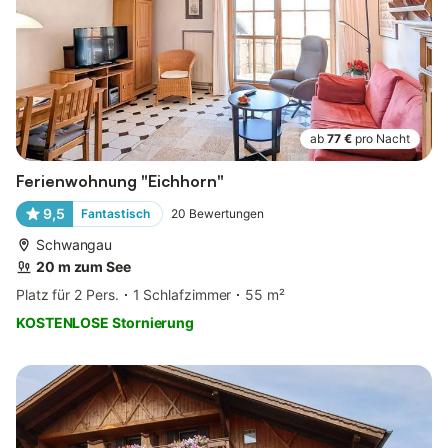
ab
77 €
pro Nacht
Ferienwohnung "Eichhorn"
9,5
Fantastisch
20
Bewertungen
Schwangau
20 m zum See
Platz für 2 Pers.
1 Schlafzimmer
55 m²
KOSTENLOSE Stornierung