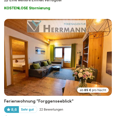
KOSTENLOSE Stornierung
ab
85 €
pro Nacht
Ferienwohnung "Forggenseeblick"
8,6
Sehr gut
22
Bewertungen