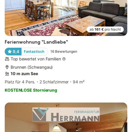
ab
161 €
pro Nacht
Ferienwohnung "Landliebe"
9,4
Fantastisch
16
Bewertungen
Top bewertet von Familien
Brunnen (Schwangau)
10 m zum See
Platz für 4 Pers.
2 Schlafzimmer
94 m²
KOSTENLOSE Stornierung