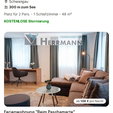
Schwangau
300 m zum See
Platz für 2 Pers.
1 Schlafzimmer
48 m²
KOSTENLOSE Stornierung
ab
106 €
pro Nacht
Ferienwohnung "Beim Paschamarte"