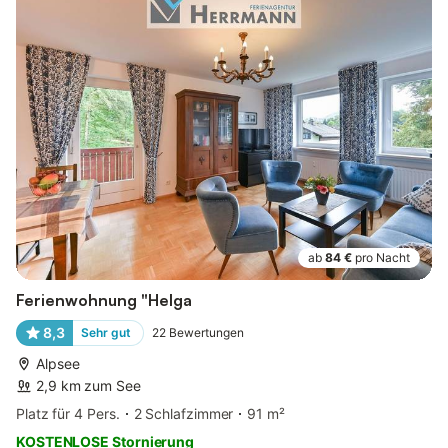
ab
84 €
pro Nacht
Ferienwohnung "Helga
8,3
Sehr gut
22
Bewertungen
Alpsee
2,9 km zum See
Platz für 4 Pers.
2 Schlafzimmer
91 m²
KOSTENLOSE Stornierung