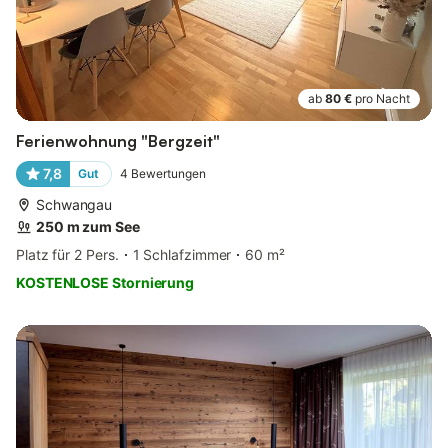
ab
80 €
pro Nacht
Ferienwohnung "Bergzeit"
7,8
Gut
4
Bewertungen
Schwangau
250 m zum See
Platz für 2 Pers.
1 Schlafzimmer
60 m²
KOSTENLOSE Stornierung