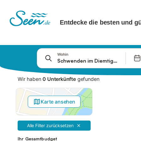
Springe zu
Wohin
Suchleiste
Filter
Wir haben
0 Unterkünfte
gefunden
Angebote
Karte ansehen
Alle Filter zurücksetzen
Ihr Gesamtbudget