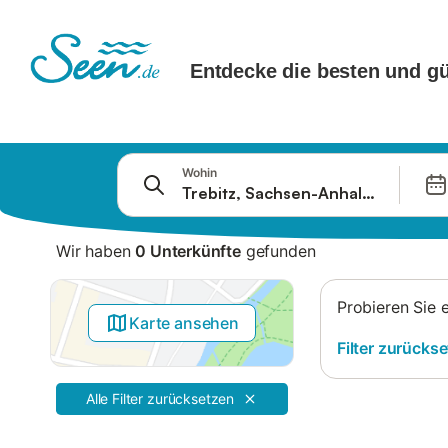
Springe zu
Wohin
Suchleiste
Filter
Wir haben
0 Unterkünfte
gefunden
Angebote
Probieren Sie 
Karte ansehen
Filter zurücks
Alle Filter zurücksetzen