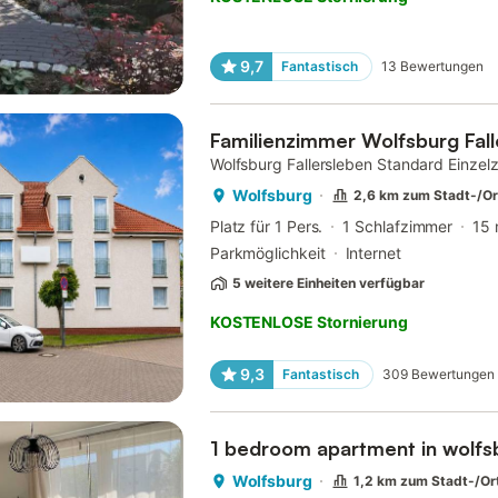
9,7
Fantastisch
13
Bewertungen
Familienzimmer Wolfsburg Fall
Wolfsburg Fallersleben Standard Einzel
Wolfsburg
2,6 km zum Stadt-/O
Platz für 1 Pers.
1 Schlafzimmer
15 
Parkmöglichkeit
Internet
5 weitere Einheiten verfügbar
KOSTENLOSE Stornierung
9,3
Fantastisch
309
Bewertungen
1 bedroom apartment in wolfs
Wolfsburg
1,2 km zum Stadt-/O