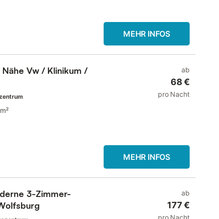
MEHR INFOS
 Nähe Vw / Klinikum /
ab
68 €
pro Nacht
szentrum
 m²
MEHR INFOS
oderne 3-Zimmer-
ab
Wolfsburg
177 €
pro Nacht