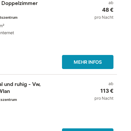
r Doppelzimmer
ab
48 €
pro Nacht
rtszentrum
m²
Internet
MEHR INFOS
l und ruhig - Vw,
ab
Wlan
113 €
pro Nacht
tszentrum