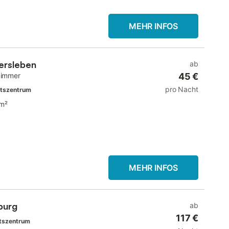
MEHR INFOS
ersleben
ab
zimmer
45 €
pro Nacht
rtszentrum
m²
MEHR INFOS
burg
ab
117 €
rtszentrum