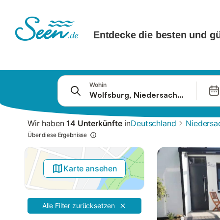
Springe zu
Wohin
Suchleiste
Filter
Wir haben
14 Unterkünfte
in
Deutschland
Niedersa
Angebote
Über diese Ergebnisse
Karte ansehen
Alle Filter zurücksetzen