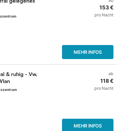
tral gelegenes
ab
153 €
pro Nacht
tszentrum
MEHR INFOS
al & ruhig - Vw,
ab
Wlan
118 €
pro Nacht
tszentrum
MEHR INFOS