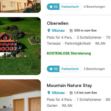
10
Fantastisch
4
Bewertungen
Oberwilen
Vitznau
350 m zum See
Platz für 4 Pers.
2 Schlafzimmer
70
Terrasse
Parkmöglichkeit
WLAN
KOSTENLOSE Stornierung
10
Fantastisch
2
Bewertungen
Mountain Nature Stay
Vitznau
1,5 km zum See
Platz für 4 Pers.
1 Schlafzimmer
66
Garten
WLAN