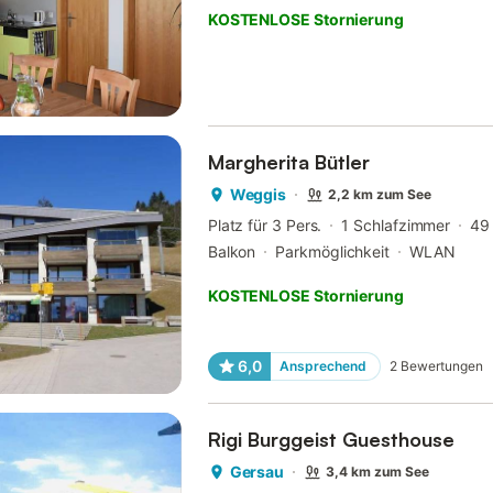
KOSTENLOSE Stornierung
Margherita Bütler
Weggis
2,2 km zum See
Platz für 3 Pers.
1 Schlafzimmer
49
Balkon
Parkmöglichkeit
WLAN
KOSTENLOSE Stornierung
6,0
Ansprechend
2
Bewertungen
Rigi Burggeist Guesthouse
Gersau
3,4 km zum See